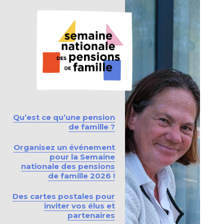
Qu’est ce qu’une pension
de famille ?
Organisez un événement
pour la Semaine
nationale des pensions
de famille 2026 !
Des cartes postales pour
inviter vos élus et
partenaires