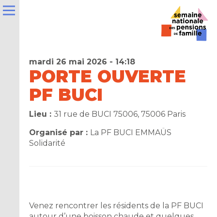
mardi 26 mai 2026 - 14:18
PORTE OUVERTE
PF BUCI
e
Lieu :
31 rue de BUCI 75006, 75006 Paris
la
Organisé par :
La PF BUCI EMMAÜS
ns
Solidarité
er
t
Venez rencontrer les résidents de la PF BUCI
autour d’une boisson chaude et quelques