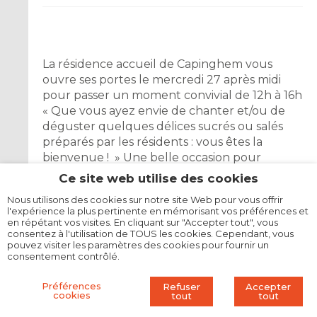
La résidence accueil de Capinghem vous
ouvre ses portes le mercredi 27 après midi
pour passer un moment convivial de 12h à 16h
« Que vous ayez envie de chanter et/ou de
déguster quelques délices sucrés ou salés
préparés par les résidents : vous êtes la
bienvenue ! » Une belle occasion pour
rencontres et d’échanges avec les résidents
Ce site web utilise des cookies
et les professionnels qui les accompagnent.
Nous utilisons des cookies sur notre site Web pour vous offrir
l'expérience la plus pertinente en mémorisant vos préférences et
Contact : Christelle HERAULT
en répétant vos visites. En cliquant sur "Accepter tout", vous
Numéro de téléphone :
0698099601
consentez à l'utilisation de TOUS les cookies. Cependant, vous
pouvez visiter les paramètres des cookies pour fournir un
Adresse mail :
erac@abej-solidarite.fr
consentement contrôlé.
Préférences
Refuser
Accepter
cookies
tout
tout