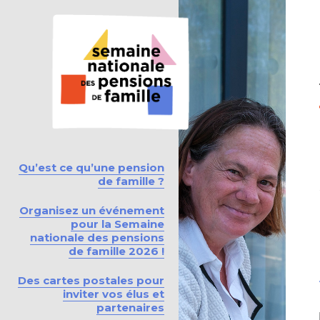
Qu’est ce qu’une pension
de famille ?
Organisez un événement
pour la Semaine
nationale des pensions
de famille 2026 !
Des cartes postales pour
inviter vos élus et
partenaires