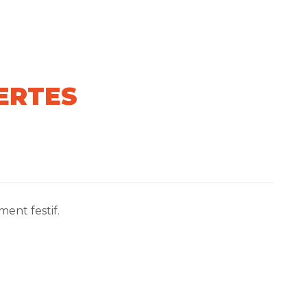
ERTES
ent festif.