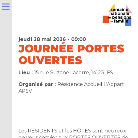
jeudi 28 mai 2026 - 09:00
JOURNÉE PORTES
OUVERTES
e
Lieu :
15 rue Suzane Lacorre, 14123 IFS
la
Organisé par :
Résidence Accueil L'Appart
ns
APSV
er
t
Les RÉSIDENTS et les HÔTES sont heureux
de vous convier aux PORTES OUVERTES de