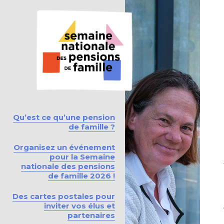
Qu’est ce qu’une pension
de famille ?
Organisez un événement
pour la Semaine
nationale des pensions
de famille 2026 !
Des cartes postales pour
inviter vos élus et
partenaires