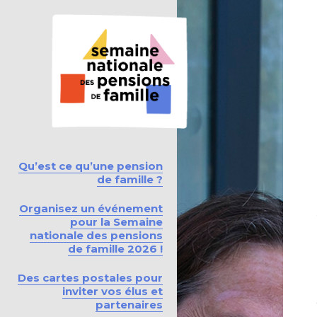
Qu’est ce qu’une pension
de famille ?
Organisez un événement
pour la Semaine
nationale des pensions
de famille 2026 !
Des cartes postales pour
inviter vos élus et
partenaires