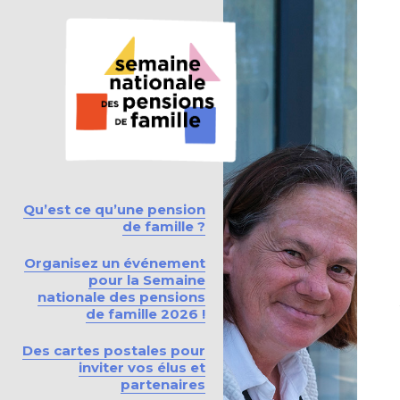
Qu’est ce qu’une pension
de famille ?
Organisez un événement
pour la Semaine
nationale des pensions
de famille 2026 !
Des cartes postales pour
inviter vos élus et
partenaires